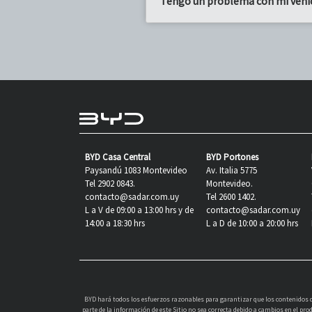
Tengo un problema con mi vehí
BYD Casa Central
BYD Portones
Paysandú 1083 Montevideo
Av. Italia 5775
Tel 2902 0843.
Montevideo.
contacto@sadar.com.uy
Tel 2600 1402.
L a V de 09:00 a 13:00 hrs y de
contacto@sadar.com.uy
14:00 a 18:30 hrs
L a D de 10:00 a 20:00 hrs
BYD hará todos los esfuerzos razonables para garantizar que los contenidos de
parte de la información de este Sitio no sea correcta debido a cambios en el p