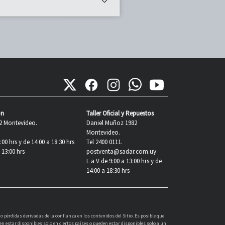
ón
Taller Oficial y Repuestos
2 Montevideo.
Daniel Muñoz 1982
Montevideo.
:00 hrs y de 14:00 a 18:30 hrs
Tel 2400 0111.
13:00 hrs
postventa@sadar.com.uy
L a V de 9:00 a 13:00 hrs y de
14:00 a 18:30 hrs
pérdidas derivadas de la confianza en los contenidos del Sitio. Es posible que
n estar disponibles solo en ciertos países o pueden estar disponibles solo a un