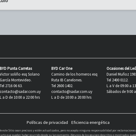
culo
BYD Punta Carretas
BYD Car One
Ocasiones del Le
Victor soliño esq Solano
Camino de los horneros esq
Daniel Muñoz 198
García Montevideo.
Ruta IB Canelones.
Tel 2400 0112.
Tel 2716 06 63.
Tel 2600 1402.
L a V de 09:00 a 13
contacto@sadar.com.uy
contacto@sadar.com.uy
Sábados de 9:00 a 
L a D de 10:00 a 22:00 hrs
L a D de 10:00 a 20:00 hrs
Políticas de privacidad
Eficiencia energética
 este Sitio sean precisos y estén actualizados, pero no acepta ninguna responsabilidad por reclamaciones o 
roducto que pueden haber ocurrido desde su lanzamiento. Algunos de los equipos descritos o mostrados puede