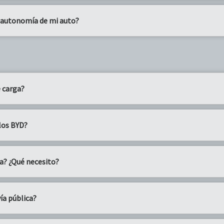
a autonomía de mi auto?
e carga?
los BYD?
sa? ¿Qué necesito?
ía pública?