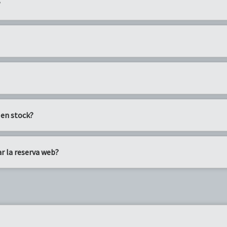
?
 en stock?
ar la reserva web?